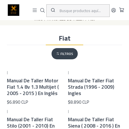
Este es el texto del slide
Leer más
Inicio
MANUALES DE TALLER
Fiat
Fiat
FILTROS
|
|
Manual De Taller Motor
Manual De Taller Fiat
Fiat 1.4 8v 1.3 Multijet (
Strada (1996 - 2009)
2005 - 2015 ) En Inglés
Ingles
$6.890 CLP
$8.890 CLP
|
|
Manual De Taller Fiat
Manual De Taller Fiat
Stilo (2001 - 2010) En
Siena ( 2008 - 2016 ) En