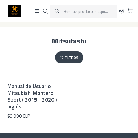
Este es el texto del slide
Leer más
Inicio
Manuales de usuario
Mitsubishi
Mitsubishi
FILTROS
|
Manual de Usuario
Mitsubishi Montero
Sport ( 2015 - 2020 )
Inglés
$9.990 CLP