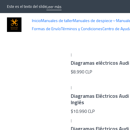
Este es el texto del slide
Leer más
Inicio
Manuales de taller
Manuales de despiece
Manuale
Formas de Envío
Términos y Condiciones
Centro de Ayud
|
Diagramas eléctricos Audi 
$8.990 CLP
|
Diagramas Eléctricos Audi 
Inglés
$10.990 CLP
|
Diagramas Eléctricos Audi