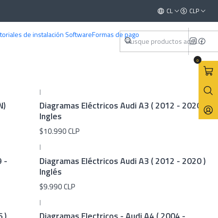
Este es el texto del slide
CL
CLP
Leer más
toriales de instalación Software
Formas de pago
0
|
N)
Diagramas Eléctricos Audi A3 ( 2012 - 2020 )
Ingles
$10.990 CLP
|
 -
Diagramas Eléctricos Audi A3 ( 2012 - 2020 )
Inglés
$9.990 CLP
|
 )
Diagramas Electricos - Audi A4 ( 2004 -