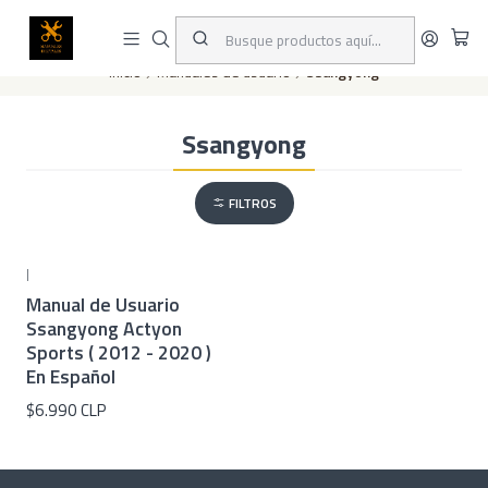
Este es el texto del slide
Leer más
Inicio
Manuales de usuario
Ssangyong
Ssangyong
FILTROS
|
Manual de Usuario
Ssangyong Actyon
Sports ( 2012 - 2020 )
En Español
$6.990 CLP