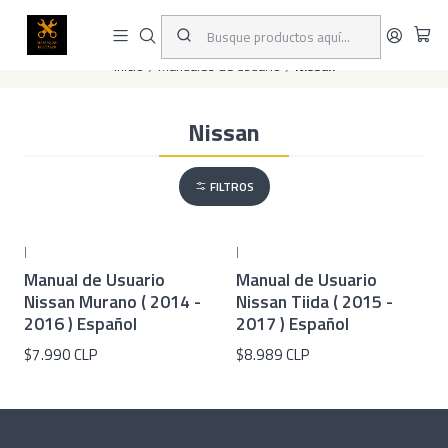
Este es el texto del slide
Leer más
Inicio
Manuales de usuario
Nissan
Nissan
FILTROS
|
|
Manual de Usuario
Manual de Usuario
Nissan Murano ( 2014 -
Nissan Tiida ( 2015 -
2016 ) Español
2017 ) Español
$7.990 CLP
$8.989 CLP