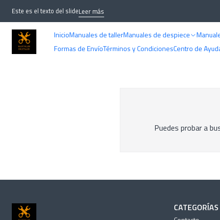
Este es el texto del slide
Leer más
Inicio
Manuales de taller
Manuales de despiece
Manuale
Formas de Envío
Términos y Condiciones
Centro de Ayud
Puedes probar a bus
CATEGORÍAS
Contacto