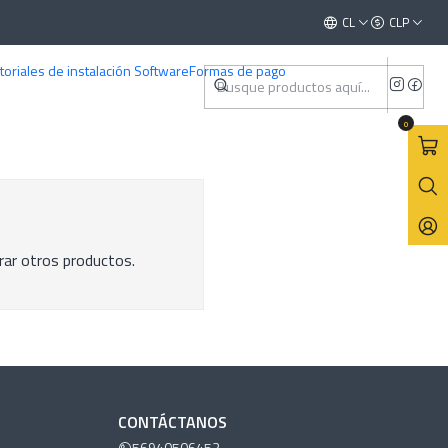
Este es el texto del slide
CL
CLP
Leer más
toriales de instalación Software
Formas de pago
0
rar otros productos.
CONTÁCTANOS
56940506453