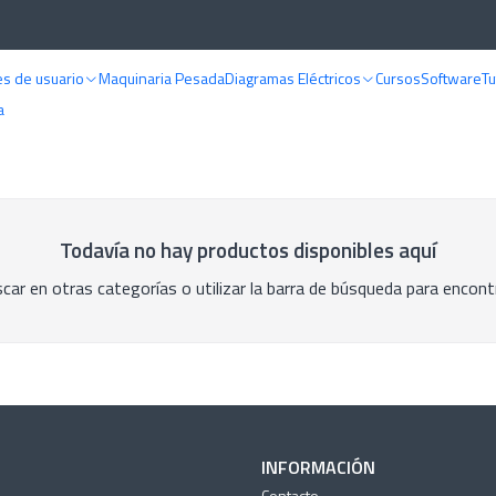
Inicio
Maquinaria Pesada
SAME
s de usuario
Maquinaria Pesada
Diagramas Eléctricos
Cursos
Software
Tu
SAME
a
Todavía no hay productos disponibles aquí
car en otras categorías o utilizar la barra de búsqueda para encont
INFORMACIÓN
Contacto