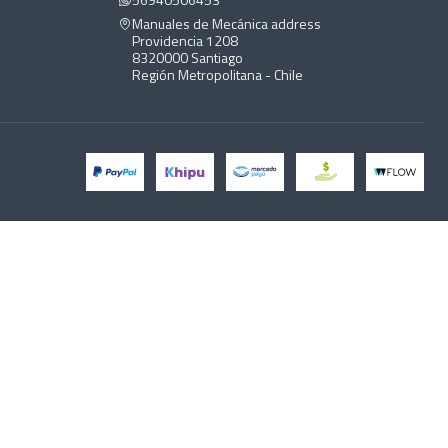
Manuales de Mecánica address
Providencia 1208
8320000 Santiago
Región Metropolitana - Chile