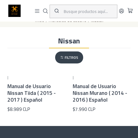
Este es el texto del slide
Leer más
Inicio
Manuales de usuario
Nissan
Nissan
FILTROS
|
|
Manual de Usuario
Manual de Usuario
Nissan Tiida ( 2015 -
Nissan Murano ( 2014 -
2017 ) Español
2016 ) Español
$8.989 CLP
$7.990 CLP