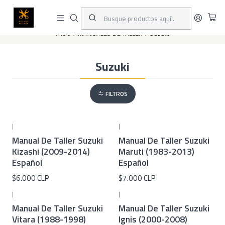
Este es el texto del slide
Leer más
Inicio
MANUALES DE TALLER
Suzuki
Suzuki
FILTROS
|
|
Manual De Taller Suzuki
Manual De Taller Suzuki
Kizashi (2009-2014)
Maruti (1983-2013)
Español
Español
$6.000 CLP
$7.000 CLP
|
|
Manual De Taller Suzuki
Manual De Taller Suzuki
Vitara (1988-1998)
Ignis (2000-2008)