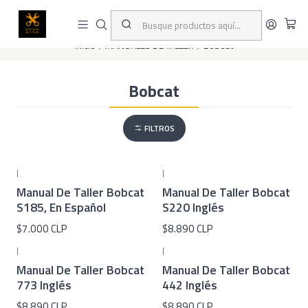
Este es el texto del slide
Leer más
Inicio
MANUALES DE TALLER
Bobcat
Bobcat
FILTROS
|
|
Manual De Taller Bobcat
Manual De Taller Bobcat
S185, En Español
S220 Inglés
$7.000 CLP
$8.890 CLP
|
|
Manual De Taller Bobcat
Manual De Taller Bobcat
773 Inglés
442 Inglés
$8.890 CLP
$8.890 CLP