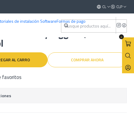
9) Español
Este es el texto del slide
CL
CLP
Leer más
toriales de instalación Software
Formas de pago
uario Chery Tiggo 4 (2017 -
0
l
EGAR AL CARRO
COMPRAR AHORA
e favoritos
ciones