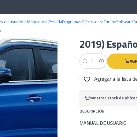
NUALES DE TALLER
Chery
Manual De Usuario Chery Tiggo 4 (2017 - 201
s de usuario
Maquinaria Pesada
Diagramas Eléctricos
Cursos
Software
Tu
|
Manual De Us
a
2019) Españo
AGR
Cantidad
Agregar a la lista d
Mostrar stock de ubica
DESCRIPCIÓN
MANUAL DE USUARIO