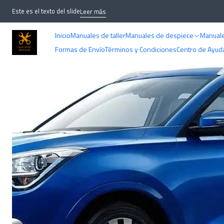
Inicio
MA
Este es el texto del slide
Leer más
Inicio
Manuales de taller
Manuales de despiece
Manuale
Formas de Envío
Términos y Condiciones
Centro de Ayud