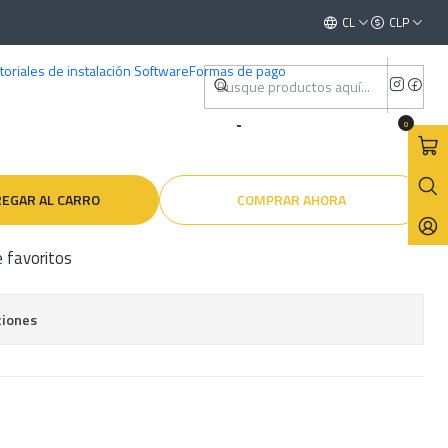
) Español
Este es el texto del slide
CL
CLP
Leer más
toriales de instalación Software
Formas de pago
ller Nissan 350Z (2002–2008)
0
EGAR AL CARRO
COMPRAR AHORA
e favoritos
ciones