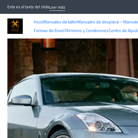
Inicio
M
Este es el texto del slide
Leer más
Inicio
Manuales de taller
Manuales de despiece
Manuale
Formas de Envío
Términos y Condiciones
Centro de Ayud