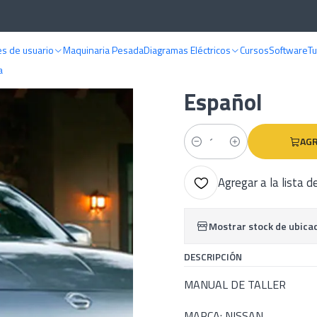
ANUALES DE TALLER
Nissan
Manual De Taller Nissan 350Z (2002–2008
s de usuario
Maquinaria Pesada
Diagramas Eléctricos
Cursos
Software
Tu
|
Manual De Ta
a
Español
AGR
Cantidad
Agregar a la lista d
Mostrar stock de ubica
DESCRIPCIÓN
MANUAL DE TALLER
MARCA: NISSAN