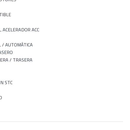
TIBLE
L ACELERADOR ACC
 / AUTOMÁTICA
RASERO
ERA / TRASERA
ÓN STC
O