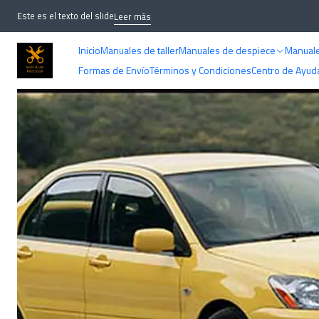
Inicio
MANU
Este es el texto del slide
Leer más
Inicio
Manuales de taller
Manuales de despiece
Manuale
Formas de Envío
Términos y Condiciones
Centro de Ayud