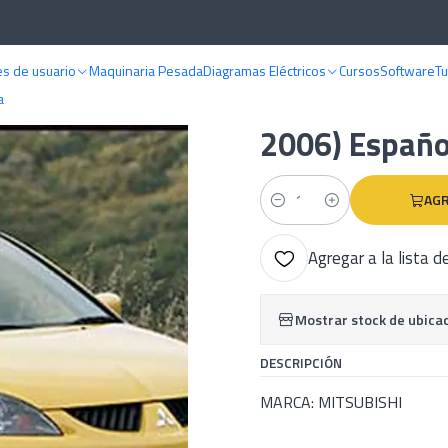
ALES DE TALLER
Mitsubishi
Manual De Taller Mitsubishi Lancer (2000-
s de usuario
Maquinaria Pesada
Diagramas Eléctricos
Cursos
Software
Tu
|
Manual De Tal
a
2006) Españo
AGR
Cantidad
Agregar a la lista d
Mostrar stock de ubica
DESCRIPCIÓN
MARCA: MITSUBISHI