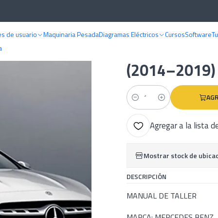
 DE TALLER
Mercedes Benz
Manual De Taller Mercedes Benz X156 (2
s de usuario
Maquinaria Pesada
Diagramas Eléctricos
Cursos
Software
Tu
|
Manual De Ta
a
(2014–2019) 
AGR
Cantidad
Agregar a la lista d
Mostrar stock de ubica
DESCRIPCIÓN
MANUAL DE TALLER
MARCA: MERCEDES BENZ