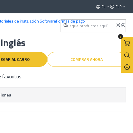
014–2019) Inglés
Este es el texto del slide
CL
CLP
Leer más
toriales de instalación Software
Formas de pago
ller Mercedes Benz X156
0
Inglés
EGAR AL CARRO
COMPRAR AHORA
e favoritos
ciones