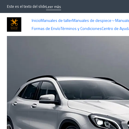
Inicio
MANUALES
Este es el texto del slide
Leer más
Inicio
Manuales de taller
Manuales de despiece
Manuale
Formas de Envío
Términos y Condiciones
Centro de Ayud