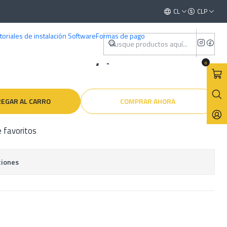
) Inglés
Este es el texto del slide
CL
CLP
Leer más
toriales de instalación Software
Formas de pago
ler Iveco Daily ( 1990 - 2006 )
0
EGAR AL CARRO
COMPRAR AHORA
e favoritos
ciones