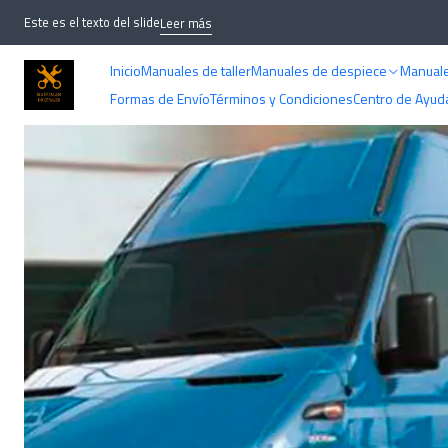
Inicio
Este es el texto del slide
Leer más
Inicio
Manuales de taller
Manuales de despiece
Manuale
Formas de Envío
Términos y Condiciones
Centro de Ayud