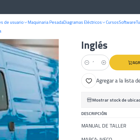
MANUALES DE TALLER
Iveco
Manual de Taller Iveco Daily ( 1990 - 2006 
s de usuario
Maquinaria Pesada
Diagramas Eléctricos
Cursos
Software
Tu
|
Manual de Tal
a
Inglés
AGR
Cantidad
Agregar a la lista d
Mostrar stock de ubica
DESCRIPCIÓN
MANUAL DE TALLER
MARCA: IVECO