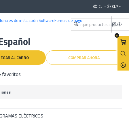
2008) Español
Este es el texto del slide
CL
CLP
Leer más
toriales de instalación Software
Formas de pago
ler Citroen Xsara Picasso
0
Español
EGAR AL CARRO
COMPRAR AHORA
e favoritos
ciones
AGRAMAS ELÉCTRICOS