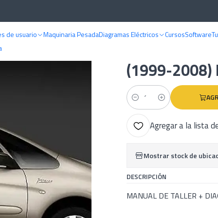
LES DE TALLER
Citroen
Manual De Taller Citroen Xsara Picasso (1999-
s de usuario
Maquinaria Pesada
Diagramas Eléctricos
Cursos
Software
Tu
|
Manual De Tal
a
(1999-2008) 
AGR
Cantidad
Agregar a la lista d
Mostrar stock de ubica
DESCRIPCIÓN
MANUAL DE TALLER + DI