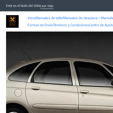
Inicio
MANUA
Este es el texto del slide
Leer más
Inicio
Manuales de taller
Manuales de despiece
Manuale
Formas de Envío
Términos y Condiciones
Centro de Ayud