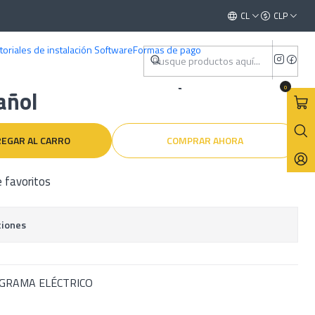
) En Español
Este es el texto del slide
CL
CLP
Leer más
toriales de instalación Software
Formas de pago
ler Chevrolet Luv (1988-
0
añol
EGAR AL CARRO
COMPRAR AHORA
e favoritos
ciones
AGRAMA ELÉCTRICO