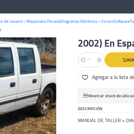
ALES DE TALLER
Chevrolet
Manual De Taller Chevrolet Luv (1988-2002
s de usuario
Maquinaria Pesada
Diagramas Eléctricos
Cursos
Software
Tu
|
Manual De Tal
a
2002) En Esp
AGR
Cantidad
Agregar a la lista d
Mostrar stock de ubica
DESCRIPCIÓN
MANUAL DE TALLER + DI