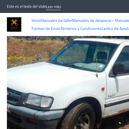
Inicio
MANU
Este es el texto del slide
Leer más
Inicio
Manuales de taller
Manuales de despiece
Manuale
Formas de Envío
Términos y Condiciones
Centro de Ayud