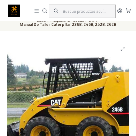
Este es el texto del slide
Leer más
Inicio
Maquinaria Pesada
CAT
Manual De Taller Caterpillar 236B, 246B, 252B, 262B