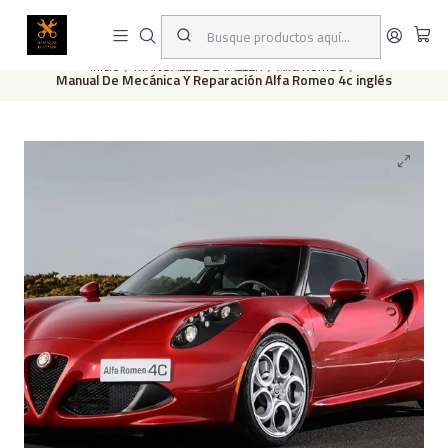
Este es el texto del slide
Leer más
Inicio
MANUALES DE TALLER
Alfa Romeo
Manual De Mecánica Y Reparación Alfa Romeo 4c inglés