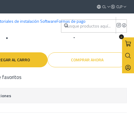
) Español
Este es el texto del slide
CL
CLP
Leer más
toriales de instalación Software
Formas de pago
spiece Volvo S80 (2006-2016)
0
EGAR AL CARRO
COMPRAR AHORA
e favoritos
ciones