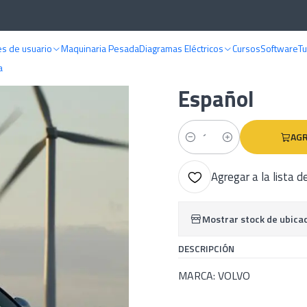
anuales de despiece
Volvo
Manual De Despiece Volvo S80 (2006-2016
s de usuario
Maquinaria Pesada
Diagramas Eléctricos
Cursos
Software
Tu
|
Manual De De
a
Español
AGR
Cantidad
Agregar a la lista d
Mostrar stock de ubica
DESCRIPCIÓN
MARCA: VOLVO