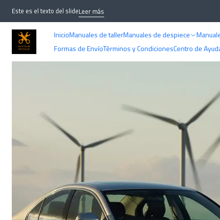
Inicio
M
Este es el texto del slide
Leer más
Inicio
Manuales de taller
Manuales de despiece
Manuale
Formas de Envío
Términos y Condiciones
Centro de Ayud