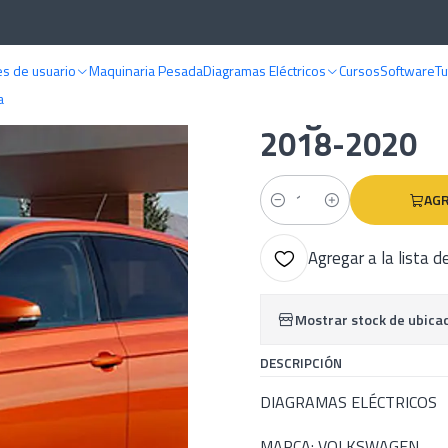
gramas eléctricos
Volkswagen
Diagramas Eléctricos Volkswagen Polo
s de usuario
Maquinaria Pesada
Diagramas Eléctricos
Cursos
Software
Tu
|
Diagramas El
a
2018-2020
AGR
Cantidad
Agregar a la lista d
Mostrar stock de ubica
DESCRIPCIÓN
DIAGRAMAS ELÉCTRICOS
MARCA: VOLKSWAGEN