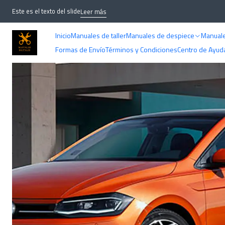
Inicio
Dia
Este es el texto del slide
Leer más
Inicio
Manuales de taller
Manuales de despiece
Manuale
Formas de Envío
Términos y Condiciones
Centro de Ayud