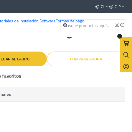
 2018-2020
Este es el texto del slide
CL
CLP
Leer más
toriales de instalación Software
Formas de pago
éctricos Volkswagen Polo
0
EGAR AL CARRO
COMPRAR AHORA
e favoritos
ciones