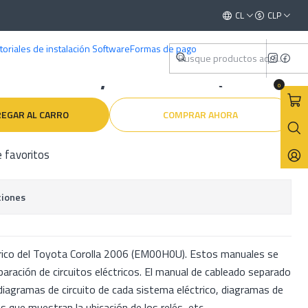
)
Este es el texto del slide
CL
CLP
Leer más
toriales de instalación Software
Formas de pago
ctricos Toyota Corolla ( 2006 )
0
EGAR AL CARRO
COMPRAR AHORA
e favoritos
ciones
rico del Toyota Corolla 2006 (EM00H0U). Estos manuales se
reparación de circuitos eléctricos. El manual de cableado separado
iagramas de circuito de cada sistema eléctrico, diagramas de
 que muestran la ubicación de los relés, etc.