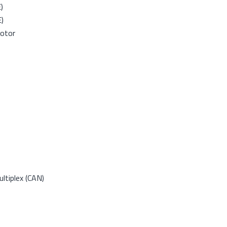
)
E)
motor
ltiplex (CAN)