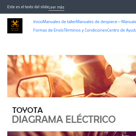
Este es el texto del slide
Leer más
Inicio
Manuales de taller
Manuales de despiece
Manuale
Formas de Envío
Términos y Condiciones
Centro de Ayud