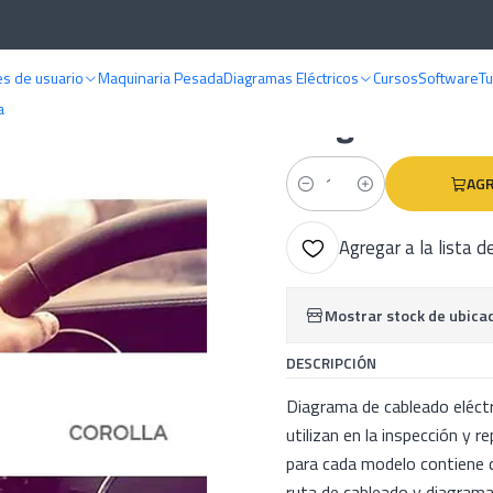
Inicio
Diagramas eléctricos
Diagramas eléctricos Toyota Corolla ( 2006 
s de usuario
Maquinaria Pesada
Diagramas Eléctricos
Cursos
Software
Tu
|
Diagramas elé
a
AGR
Cantidad
Agregar a la lista d
Mostrar stock de ubica
DESCRIPCIÓN
Diagrama de cableado eléct
utilizan en la inspección y 
para cada modelo contiene d
ruta de cableado y diagramas