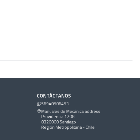
CONTÁCTANOS
56940506453
Manuales de Mecánica address
Providencia 1208
8320000 Santiago
Región Metropolitana - Chile