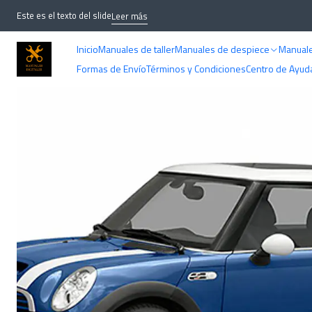
Inicio
Este es el texto del slide
Leer más
Inicio
Manuales de taller
Manuales de despiece
Manuale
Formas de Envío
Términos y Condiciones
Centro de Ayud