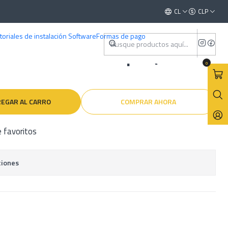
 2006 )
Este es el texto del slide
CL
CLP
Leer más
toriales de instalación Software
Formas de pago
ctricos - Mini Cooper ( 2005 -
0
EGAR AL CARRO
COMPRAR AHORA
e favoritos
ciones