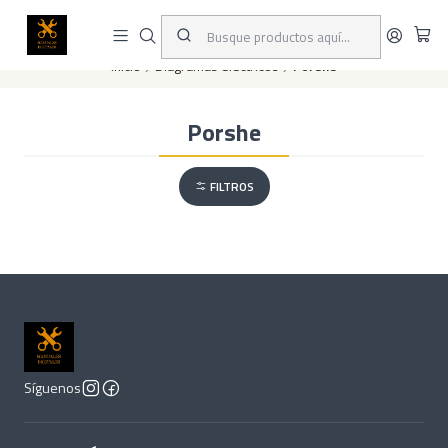
Este es el texto del slide
Leer más
Inicio
Diagramas eléctricos
Porshe
Porshe
FILTROS
Síguenos