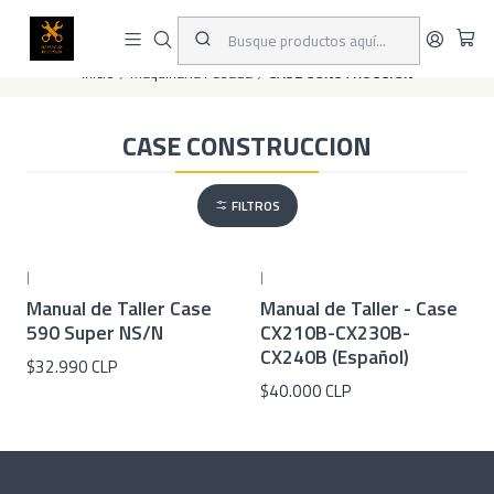
Este es el texto del slide
Leer más
Inicio
Maquinaria Pesada
CASE CONSTRUCCION
CASE CONSTRUCCION
FILTROS
|
|
Manual de Taller Case
Manual de Taller - Case
590 Super NS/N
CX210B-CX230B-
CX240B (Español)
$32.990 CLP
$40.000 CLP