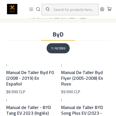
This is the slide text
Read more
Home
MANUALES DE TALLER
ByD
ByD
FILTERS
|
|
Manual De Taller Byd F0
Manual De Taller Byd
(2008 - 2019) En
Flyer (2005-2008) En
Español
Ruso
$8.990 CLP
$9.990 CLP
|
|
Manual de Taller - BYD
Manual de Taller BYD
Tang EV 2023 (Inglés)
Song Plus EV (2023 -