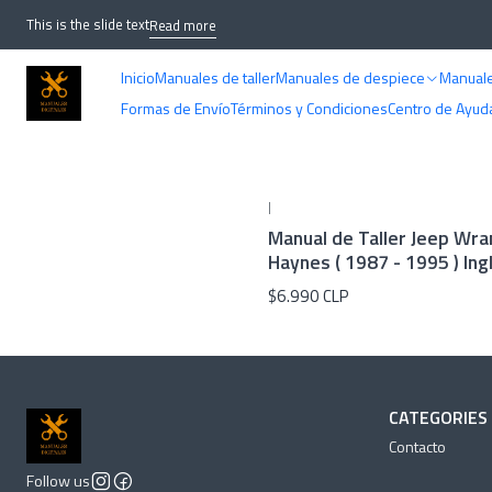
This is the slide text
Read more
Inicio
Manuales de taller
Manuales de despiece
Manuale
Formas de Envío
Términos y Condiciones
Centro de Ayud
|
Manual de Taller Jeep Wran
Haynes ( 1987 - 1995 ) Ing
$6.990 CLP
CATEGORIES
Contacto
Follow us