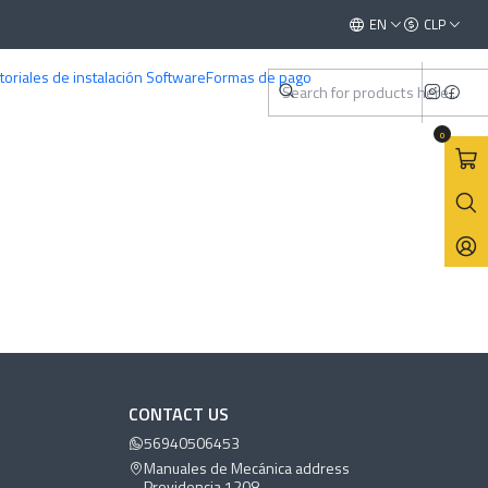
This is the slide text
EN
CLP
Read more
toriales de instalación Software
Formas de pago
0
CONTACT US
56940506453
Manuales de Mecánica address
Providencia 1208