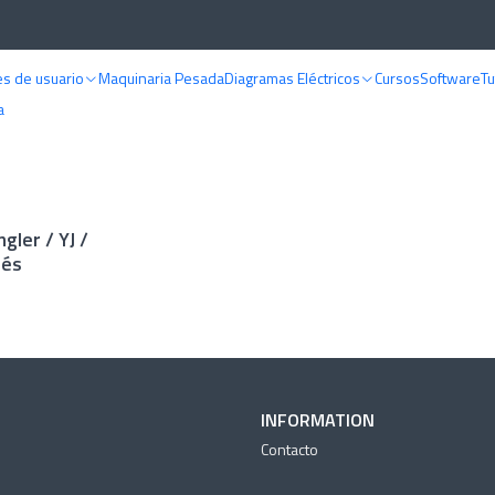
Home
Manuales de usuario
Jeep
s de usuario
Maquinaria Pesada
Diagramas Eléctricos
Cursos
Software
Tu
Jeep
a
gler / YJ /
lés
INFORMATION
Contacto