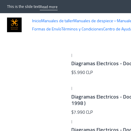
This is the slide text
Read more
Inicio
Manuales de taller
Manuales de despiece
Manuale
Formas de Envío
Términos y Condiciones
Centro de Ayud
|
Diagramas Electricos - Do
$5.990 CLP
|
Diagramas Electricos - Do
1998 )
$7.990 CLP
|
Diagramas Electricos - Dod