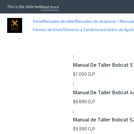
This is the slide text
Read more
Inicio
Manuales de taller
Manuales de despiece
Manuale
Formas de Envío
Términos y Condiciones
Centro de Ayud
|
Manual De Taller Bobcat S
$7.000 CLP
|
Manual De Taller Bobcat 4
$8.890 CLP
|
Manual de Taller Bobcat S2
$9.990 CLP