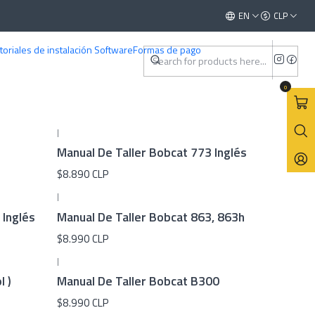
This is the slide text
EN
CLP
Read more
toriales de instalación Software
Formas de pago
0
|
Manual De Taller Bobcat 773 Inglés
$8.890 CLP
|
 Inglés
Manual De Taller Bobcat 863, 863h
$8.990 CLP
|
l )
Manual De Taller Bobcat B300
$8.990 CLP