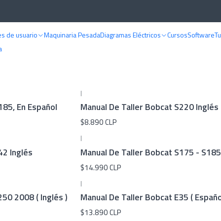
Home
MANUALES DE TALLER
Bobcat
s de usuario
Maquinaria Pesada
Diagramas Eléctricos
Cursos
Software
Tu
Bobcat
a
|
185, En Español
Manual De Taller Bobcat S220 Inglés
$8.890 CLP
|
42 Inglés
Manual De Taller Bobcat S175 - S185
$14.990 CLP
|
50 2008 ( Inglés )
Manual De Taller Bobcat E35 ( Españo
$13.890 CLP