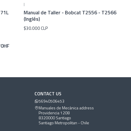
|
571L
Manual de Taller - Bobcat T2556 - T2566
(Inglés)
$30.000 CLP
70HF
CONTACT US
56940506453
Manuales de Mecánica address
Providencia 1208
8320000 Santiago
Santiago Metropolitan - Chile