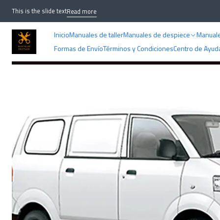
Home
This is the slide text
Read more
Inicio
Manuales de taller
Manuales de despiece
Manuale
Formas de Envío
Términos y Condiciones
Centro de Ayud