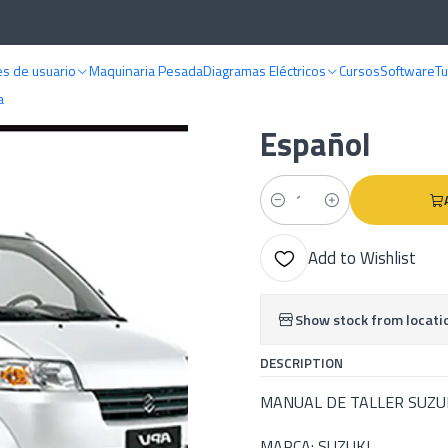
MANUALES DE TALLER
Suzuki
Manual De Taller Suzuki APV (2004–2017)
s de usuario
Maquinaria Pesada
Diagramas Eléctricos
Cursos
Software
Tu
|
Manual De Ta
a
Español
Quantity
Add to Wishlist
Show stock from locati
DESCRIPTION
MANUAL DE TALLER SUZUK
MARCA: SUZUKI