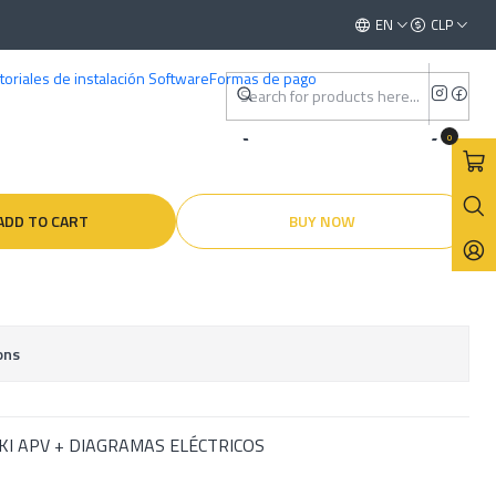
 Español
This is the slide text
EN
CLP
Read more
toriales de instalación Software
Formas de pago
ller Suzuki APV (2004–2017)
0
ADD TO CART
BUY NOW
ons
I APV + DIAGRAMAS ELÉCTRICOS