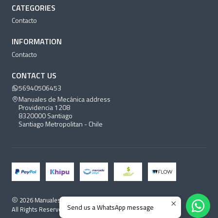
CATEGORIES
Contacto
INFORMATION
Contacto
CONTACT US
56940506453
Manuales de Mecánica address
Providencia 1208
8320000 Santiago
Santiago Metropolitan - Chile
2026 Manuales de Mecánica.
Send us a WhatsApp message
All Rights Reserved.
Powered by Jumpseller
.