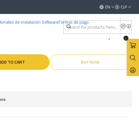
9 - 2020 )
This is the slide text
EN
CLP
Read more
toriales de instalación Software
Formas de pago
ctricos - Nissan Armada (
0
ADD TO CART
BUY NOW
ons