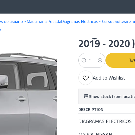
iagramas eléctricos
Nissan
Diagramas Electricos - Nissan Armada ( 201
s de usuario
Maquinaria Pesada
Diagramas Eléctricos
Cursos
Software
Tu
|
Diagramas Ele
a
2019 - 2020 )
Quantity
Add to Wishlist
Show stock from locati
DESCRIPTION
DIAGRAMAS ELECTRICOS
MARCA: NISSAN