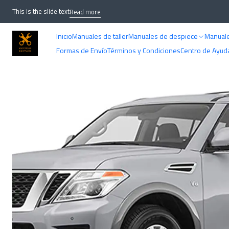
Home
D
This is the slide text
Read more
Inicio
Manuales de taller
Manuales de despiece
Manuale
Formas de Envío
Términos y Condiciones
Centro de Ayud