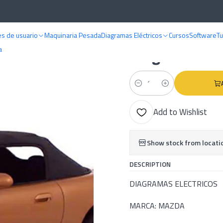
e
Diagramas eléctricos
Mazda
Diagramas Electricos - Mazda MX5 ( 2
s de usuario
Maquinaria Pesada
Diagramas Eléctricos
Cursos
Software
Tu
|
Diagramas Ele
a
Quantity
Add to Wishlist
Show stock from locati
DESCRIPTION
DIAGRAMAS ELECTRICOS
MARCA: MAZDA