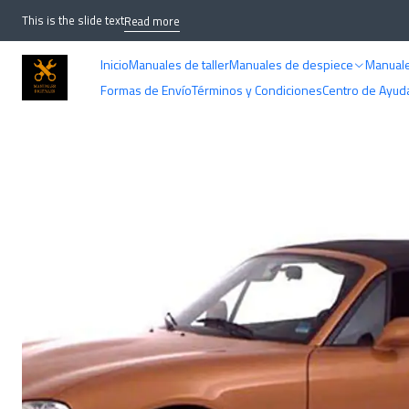
Hom
This is the slide text
Read more
Inicio
Manuales de taller
Manuales de despiece
Manuale
Formas de Envío
Términos y Condiciones
Centro de Ayud