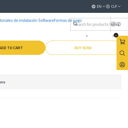
000 )
This is the slide text
EN
CLP
Read more
toriales de instalación Software
Formas de pago
ctricos - Mazda MX5 ( 2000 )
0
ADD TO CART
BUY NOW
ons