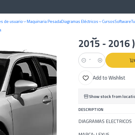
iagramas eléctricos
Lexus
Diagramas Electricos - Lexus CT 200H ( 201
s de usuario
Maquinaria Pesada
Diagramas Eléctricos
Cursos
Software
Tu
|
Diagramas Ele
a
2015 - 2016 )
Quantity
Add to Wishlist
Show stock from locati
DESCRIPTION
DIAGRAMAS ELECTRICOS
MARCA: LEXUS