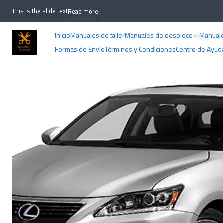
Home
D
This is the slide text
Read more
Inicio
Manuales de taller
Manuales de despiece
Manuale
Formas de Envío
Términos y Condiciones
Centro de Ayud