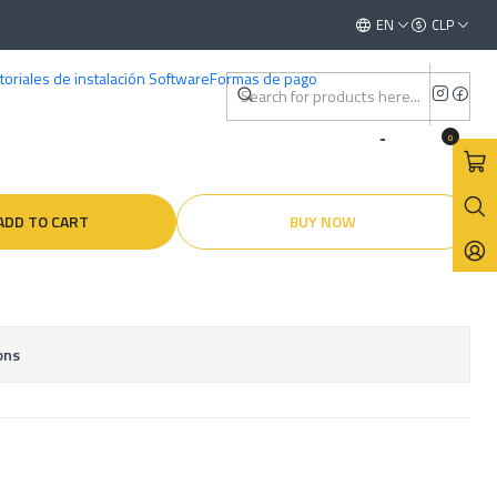
5 - 2016 )
This is the slide text
EN
CLP
Read more
toriales de instalación Software
Formas de pago
ctricos - Lexus CT 200H (
0
ADD TO CART
BUY NOW
ons