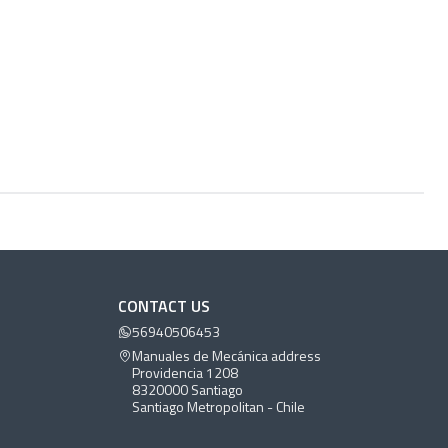
CONTACT US
56940506453
Manuales de Mecánica address
Providencia 1208
8320000 Santiago
Santiago Metropolitan - Chile