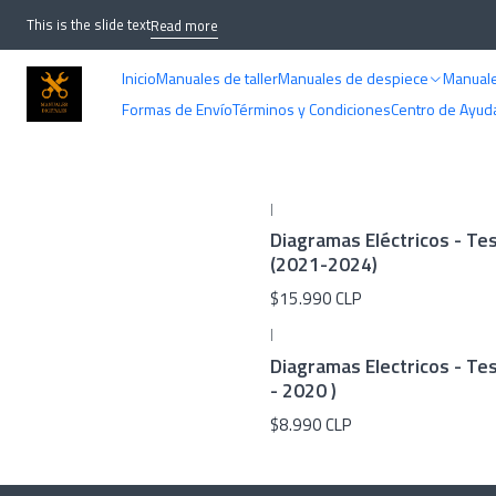
This is the slide text
Read more
Inicio
Manuales de taller
Manuales de despiece
Manuale
Formas de Envío
Términos y Condiciones
Centro de Ayud
|
Diagramas Eléctricos - Te
(2021-2024)
$15.990 CLP
|
Diagramas Electricos - Te
- 2020 )
$8.990 CLP